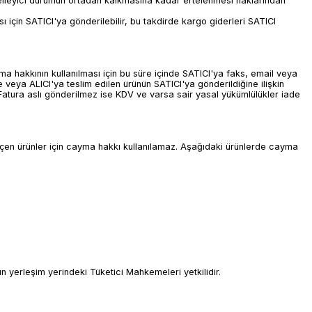
ngelleyici durumun ortadan kalkmasına kadar ertelenmesi haklarından
ı için SATICI'ya gönderilebilir, bu takdirde kargo giderleri SATICI
a hakkının kullanılması için bu süre içinde SATICI'ya faks, email veya
e veya ALICI'ya teslim edilen ürünün SATICI'ya gönderildiğine ilişkin
r. Fatura aslı gönderilmez ise KDV ve varsa sair yasal yükümlülükler iade
i geçen ürünler için cayma hakkı kullanılamaz. Aşağıdaki ürünlerde cayma
 yerleşim yerindeki Tüketici Mahkemeleri yetkilidir.