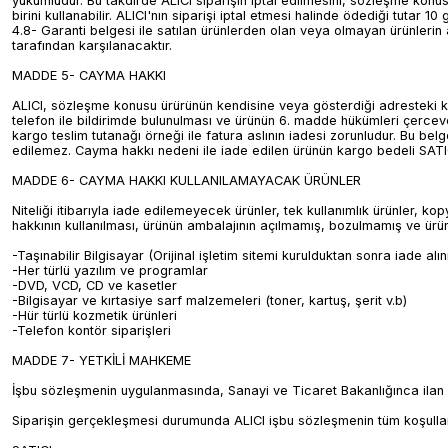
yükümlüdür. Bu takdirde ALICI siparişin iptal edilmesini, sözleşme konu
birini kullanabilir. ALICI'nın siparişi iptal etmesi halinde ödediği tutar 
4.8- Garanti belgesi ile satılan ürünlerden olan veya olmayan ürünlerin a
tarafından karşılanacaktır.
MADDE 5- CAYMA HAKKI
ALICI, sözleşme konusu ürürünün kendisine veya gösterdiği adresteki kiş
telefon ile bildirimde bulunulması ve ürünün 6. madde hükümleri çerceves
kargo teslim tutanağı örneği ile fatura aslının iadesi zorunludur. Bu be
edilemez. Cayma hakkı nedeni ile iade edilen ürünün kargo bedeli SATICI
MADDE 6- CAYMA HAKKI KULLANILAMAYACAK ÜRÜNLER
Niteliği itibarıyla iade edilemeyecek ürünler, tek kullanımlık ürünler, 
hakkının kullanılması, ürünün ambalajının açılmamış, bozulmamış ve ürün
-Taşınabilir Bilgisayar (Orijinal işletim sitemi kurulduktan sonra iade alı
-Her türlü yazılım ve programlar
-DVD, VCD, CD ve kasetler
-Bilgisayar ve kırtasiye sarf malzemeleri (toner, kartuş, şerit v.b)
-Hür türlü kozmetik ürünleri
-Telefon kontör siparişleri
MADDE 7- YETKİLİ MAHKEME
İşbu sözleşmenin uygulanmasında, Sanayi ve Ticaret Bakanlığınca ilan e
Siparişin gerçekleşmesi durumunda ALICI işbu sözleşmenin tüm koşulların