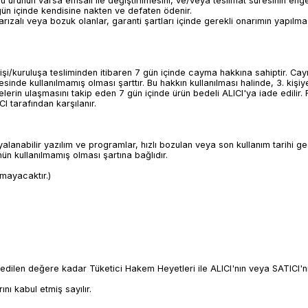
su ürünün varsa emsali ile değiştirilmesini, ve/veya teslimat süresinin e
10 gün içinde kendisine nakten ve defaten ödenir.
rızalı veya bozuk olanlar, garanti şartları içinde gerekli onarımın yapılmas
i/kuruluşa tesliminden itibaren 7 gün içinde cayma hakkına sahiptir. Caym
inde kullanılmamış olması şarttır. Bu hakkın kullanılması halinde, 3. kişiy
lgelerin ulaşmasını takip eden 7 gün içinde ürün bedeli ALICI'ya iade edili
 tarafından karşılanır.
kopyalanabilir yazılım ve programlar, hızlı bozulan veya son kullanım tarih
ün kullanılmamış olması şartına bağlıdır.
nmayacaktır.)
dilen değere kadar Tüketici Hakem Heyetleri ile ALICI'nın veya SATICI'nın
ı kabul etmiş sayılır.