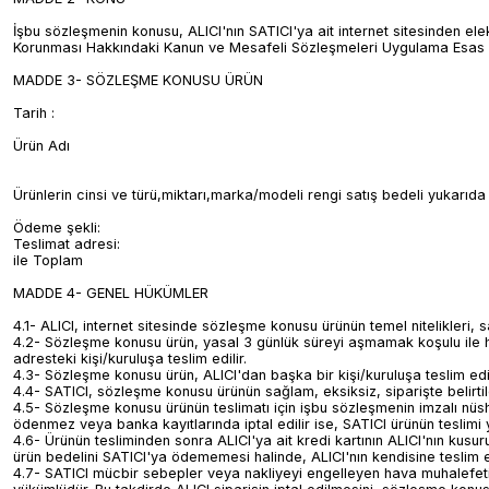
İşbu sözleşmenin konusu, ALICI'nın SATICI'ya ait internet sitesinden elektro
Korunması Hakkındaki Kanun ve Mesafeli Sözleşmeleri Uygulama Esas ve
MADDE 3- SÖZLEŞME KONUSU ÜRÜN
Tarih :
Ürün Adı
Ürünlerin cinsi ve türü,miktarı,marka/modeli rengi satış bedeli yukarıda be
Ödeme şekli:
Teslimat adresi:
ile Toplam
MADDE 4- GENEL HÜKÜMLER
4.1- ALICI, internet sitesinde sözleşme konusu ürünün temel nitelikleri, s
4.2- Sözleşme konusu ürün, yasal 3 günlük süreyi aşmamak koşulu ile her 
adresteki kişi/kuruluşa teslim edilir.
4.3- Sözleşme konusu ürün, ALICI'dan başka bir kişi/kuruluşa teslim ed
4.4- SATICI, sözleşme konusu ürünün sağlam, eksiksiz, siparişte belirtil
4.5- Sözleşme konusu ürünün teslimatı için işbu sözleşmenin imzalı nüsha
ödenmez veya banka kayıtlarında iptal edilir ise, SATICI ürünün teslimi 
4.6- Ürünün tesliminden sonra ALICI'ya ait kredi kartının ALICI'nın kusu
ürün bedelini SATICI'ya ödememesi halinde, ALICI'nın kendisine teslim ed
4.7- SATICI mücbir sebepler veya nakliyeyi engelleyen hava muhalefeti