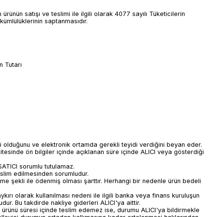
rünün satışı ve teslimi ile ilgili olarak 4077 sayılı Tüketicilerin
ümlülüklerinin saptanmasıdır.
n Tutarı
hibi olduğunu ve elektronik ortamda gerekli teyidi verdiğini beyan eder.
itesinde ön bilgiler içinde açıklanan süre içinde ALICI veya gösterdiği
 SATICI sorumlu tutulamaz.
teslim edilmesinden sorumludur.
eme şekli ile ödenmiş olması şarttır. Herhangi bir nedenle ürün bedeli
ırı olarak kullanılması nedeni ile ilgili banka veya finans kuruluşun
r. Bu takdirde nakliye giderleri ALICI'ya aittir.
 ürünü süresi içinde teslim edemez ise, durumu ALICI'ya bildirmekle