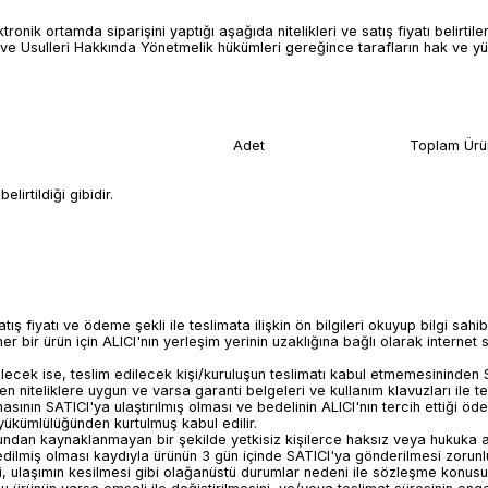
nik ortamda siparişini yaptığı aşağıda nitelikleri ve satış fiyatı belirtilen ü
 Usulleri Hakkında Yönetmelik hükümleri gereğince tarafların hak ve yük
Adet
Toplam Ürü
lirtildiği gibidir.
atış fiyatı ve ödeme şekli ile teslimata ilişkin ön bilgileri okuyup bilgi sa
bir ürün için ALICI'nın yerleşim yerinin uzaklığına bağlı olarak internet s
ilecek ise, teslim edilecek kişi/kuruluşun teslimatı kabul etmemesininden
en niteliklere uygun ve varsa garanti belgeleri ve kullanım klavuzları ile 
sının SATICI'ya ulaştırılmış olması ve bedelinin ALICI'nın tercih ettiği öd
yükümlülüğünden kurtulmuş kabul edilir.
rundan kaynaklanmayan bir şekilde yetkisiz kişilerce haksız veya hukuka ayk
ilmiş olması kaydıyla ürünün 3 gün içinde SATICI'ya gönderilmesi zorunludu
, ulaşımın kesilmesi gibi olağanüstü durumlar nedeni ile sözleşme konusu