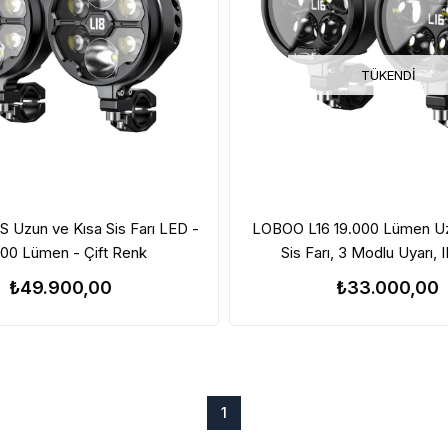
TÜKENDI
 Uzun ve Kısa Sis Farı LED -
LOBOO L16 19.000 Lümen Uz
000 Lümen - Çift Renk
Sis Farı, 3 Modlu Uyarı, 
Geçirmezlik
₺49.900,00
₺33.000,00
1