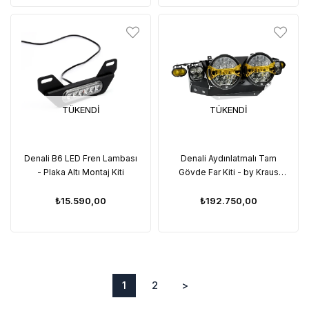
TÜKENDI
TÜKENDI
Denali B6 LED Fren Lambası
Denali Aydınlatmalı Tam
- Plaka Altı Montaj Kiti
Gövde Far Kiti - by Kraus
(Harley-Davidson Road Glide
24-26 uyumlu)
₺15.590,00
₺192.750,00
1
2
>