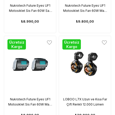
Nukrotech Future Eyes UF1
Nukrotech Future Eyes UF1
Motosiklet Sis Farı 60W Sarı
Motosiklet Sis Farı 60W Mavi
Angel (Kablolu Tuş Takımı)
Angel (Wireless Tuş Takımı)
₺8.990,00
₺9.800,00
Ücretsiz
Ücretsiz
Kargo
Kargo
Nukrotech Future Eyes UF1
LOBOO L7X Uzun ve Kısa Far
Motosiklet Sis Farı 60W Mavi
Çift Renkli 12.000 Lümen
Angel (Kablolu Tuş Takımı)
₺8.990,00
₺29.900,00