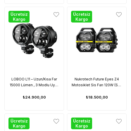
Ücretsiz
Ücretsiz
Kargo
Kargo
LOBOO L11 – Uzun/Kısa Far
Nukrotech Future Eyes Z4
15000 Lümen , 3 Modlu Uyarı
Motosiklet Sis Farı 120W (Sarı
, IP68 Su Geçirmez, Akıllı
Işık)
Sıcaklık Kontrolü (Çift)
₺24.900,00
₺18.500,00
Ücretsiz
Ücretsiz
Kargo
Kargo