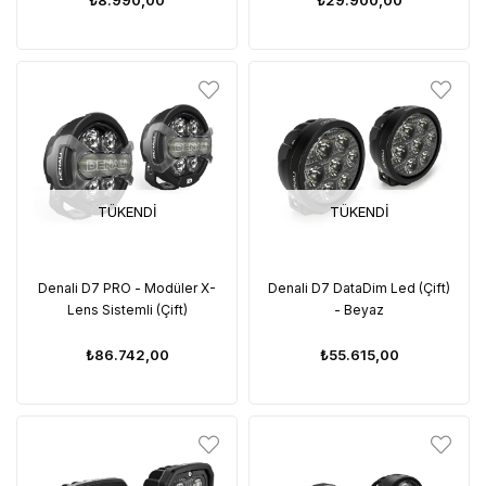
TÜKENDI
TÜKENDI
Denali D7 PRO - Modüler X-
Denali D7 DataDim Led (Çift)
Lens Sistemli (Çift)
- Beyaz
₺86.742,00
₺55.615,00