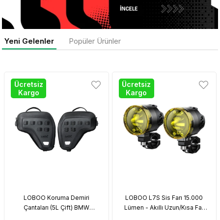
Yeni Gelenler
Popüler Ürünler
Ücretsiz
Ücretsiz
Ücretsiz
Kargo
Kargo
Kargo
Chigee AIO 6 Max Akıllı Sürüş Sistemi
₺32.900,00
LOBOO Koruma Demiri
LOBOO L7S Sis Farı 15.000
Çantaları (5L Çift) BMW
Lümen - Akıllı Uzun/Kısa Far
R1300GS Adventure (2024+)
LED Sürüş Lambaları