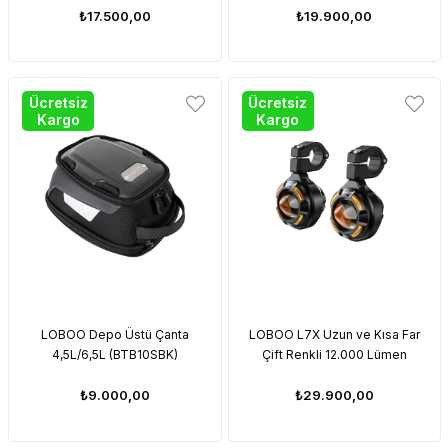
için - Hırsızlığa Karşı Korumalı
₺17.500,00
₺19.900,00
EVA Sert Kabuklu Saklama
Çantası
Ücretsiz
Ücretsiz
Kargo
Kargo
LOBOO Depo Üstü Çanta
LOBOO L7X Uzun ve Kısa Far
4,5L/6,5L (BTB10SBK)
Çift Renkli 12.000 Lümen
₺9.000,00
₺29.900,00