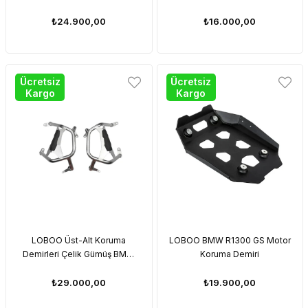
Radyatör Paneli ( Glossy )
R1300GS Adventure (2024)
₺24.900,00
₺16.000,00
Ücretsiz
Ücretsiz
Kargo
Kargo
LOBOO Üst-Alt Koruma
LOBOO BMW R1300 GS Motor
Demirleri Çelik Gümüş BMW
Koruma Demiri
R1300GS 2023-2024-2025
₺29.000,00
₺19.900,00