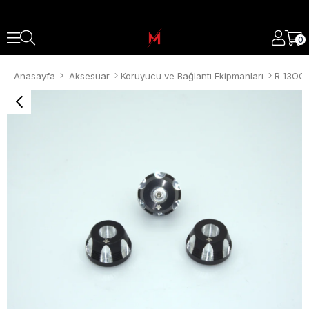
0
Anasayfa
Aksesuar
Koruyucu ve Bağlantı Ekipmanları
R 13OO