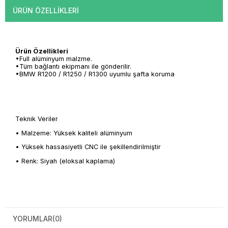
ÜRÜN ÖZELLIKLERI
Ürün Özellikleri
•Full alüminyum malzme.
•Tüm bağlantı ekipmanı ile gönderilir.
•BMW R1200 / R1250 / R1300 uyumlu şafta koruma
Teknik Veriler
• Malzeme: Yüksek kaliteli alüminyum
• Yüksek hassasiyetli CNC ile şekillendirilmiştir
• Renk: Siyah (eloksal kaplama)
YORUMLAR
(0)